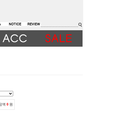
 금액
0
원