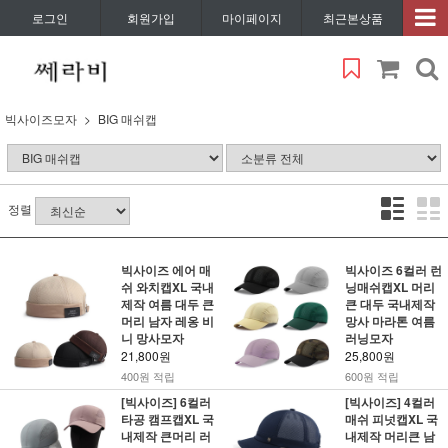
로그인
회원가입
마이페이지
최근본상품
빅사이즈모자
BIG 매쉬캡
정렬
빅사이즈 에어 매
빅사이즈 6컬러 런
쉬 와치캡XL 국내
닝매쉬캡XL 머리
제작 여름 대두 큰
큰 대두 국내제작
머리 남자 레옹 비
망사 마라톤 여름
니 망사모자
러닝모자
21,800원
25,800원
400원 적립
600원 적립
[빅사이즈] 6컬러
[빅사이즈] 4컬러
타공 캠프캡XL 국
매쉬 피넛캡XL 국
내제작 큰머리 러
내제작 머리큰 남