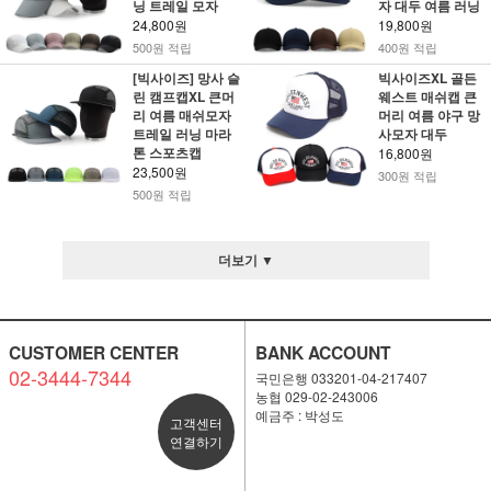
닝 트레일 모자
자 대두 여름 러닝
24,800원
19,800원
500원 적립
400원 적립
[빅사이즈] 망사 슬
빅사이즈XL 골든
린 캠프캡XL 큰머
웨스트 매쉬캡 큰
리 여름 매쉬모자
머리 여름 야구 망
트레일 러닝 마라
사모자 대두
톤 스포츠캡
16,800원
23,500원
300원 적립
500원 적립
더보기 ▼
CUSTOMER CENTER
BANK ACCOUNT
02-3444-7344
국민은행 033201-04-217407
농협 029-02-243006
예금주 : 박성도
고객센터
연결하기