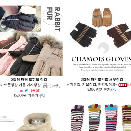
5컬러 패딩 토끼털 장갑
3컬러 라인포인트 새무장갑
남자장갑, 겨울장갑, 안감있어요~
(
마트폰장갑 겨울 여자장갑
8,000원
(기본가)
(품절)
15,000원
(기본가)