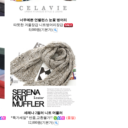
너무예쁜 언밸런스 눈꽃 벙어리
따뜻한 겨울장갑 니트벙어리장갑
8,000원
(기본가)
세레나 2컬러 니트 머플러
*특가세일* 반품,교환불가!!
(품절)
12,000원
(기본가)