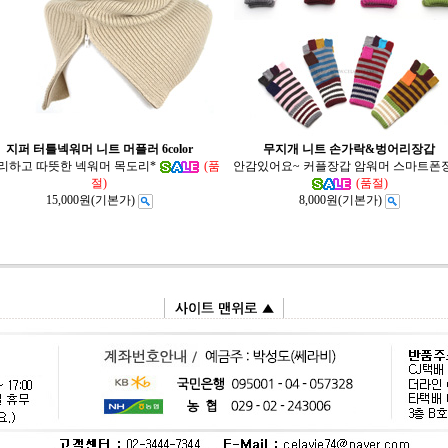
지퍼 터틀넥워머 니트 머플러 6color
무지개 니트 손가락&벙어리장갑
리하고 따뜻한 넥워머 목도리*
(품
안감있어요~ 커플장갑 암워머 스마트폰
절)
(품절)
15,000원
(기본가)
8,000원
(기본가)