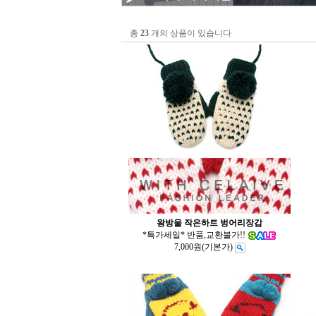
총
23
개의 상품이 있습니다
왕방울 작은하트 벙어리장갑
*특가세일* 반품,교환불가!!
7,000원
(기본가)