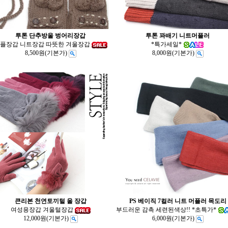
투톤 단추방울 벙어리장갑
투톤 꽈배기 니트머플러
플장갑 니트장갑 따뜻한 겨울장갑
*특가세일*
8,500원
(기본가)
8,000원
(기본가)
큰리본 천연토끼털 울 장갑
PS 베이직 7컬러 니트 머플러 목도리
여성용장갑 겨울털장갑
부드러운 감촉 세련된색상!! *초특가*
12,000원
(기본가)
6,000원
(기본가)