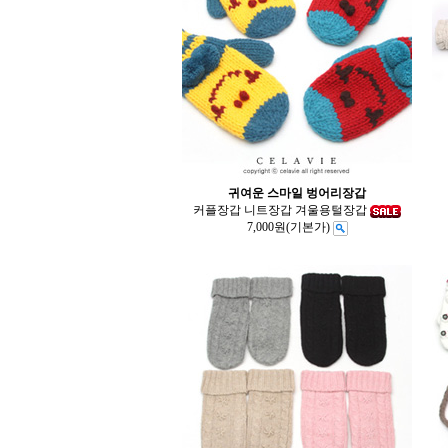
귀여운 스마일 벙어리장갑
커플장갑 니트장갑 겨울용털장갑
7,000원
(기본가)