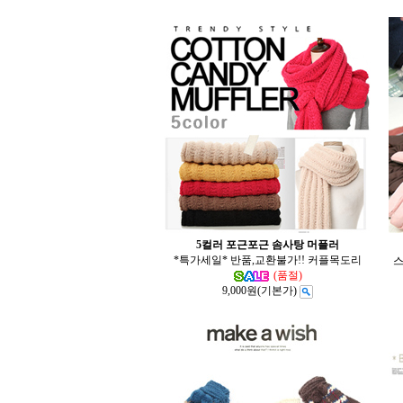
5컬러 포근포근 솜사탕 머플러
*특가세일* 반품,교환불가!! 커플목도리
스
(품절)
9,000원
(기본가)