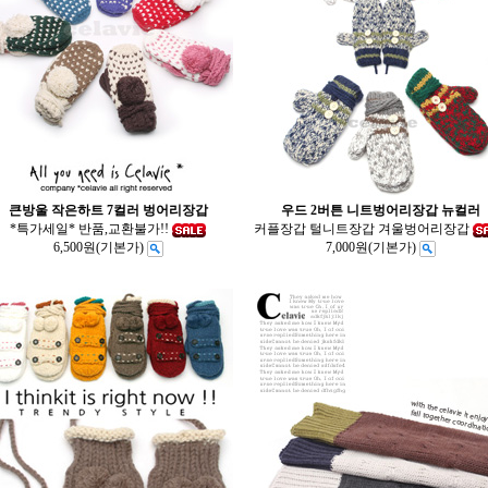
큰방울 작은하트 7컬러 벙어리장갑
우드 2버튼 니트벙어리장갑 뉴컬러
*특가세일* 반품,교환불가!!
커플장갑 털니트장갑 겨울벙어리장갑
6,500원
(기본가)
7,000원
(기본가)