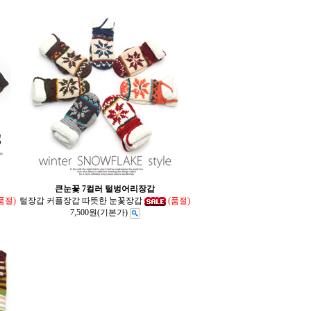
큰눈꽃 7컬러 털벙어리장갑
품절)
털장갑 커플장갑 따뜻한 눈꽃장갑
(품절)
7,500원
(기본가)