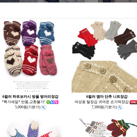
6컬러 하트보카시 방울 벙어리장갑
6컬러 엠마 단추 니트장갑
*특가세일* 반품,교환불가!
여성용 털장갑 귀여운 손가락장갑
5,000원
(기본가)
7,500원
(기본가)