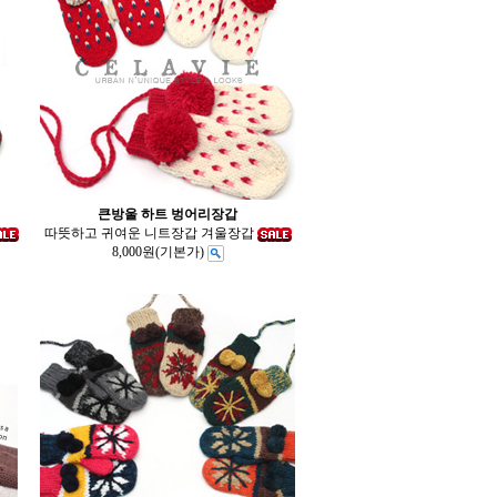
큰방울 하트 벙어리장갑
따뜻하고 귀여운 니트장갑 겨울장갑
8,000원
(기본가)