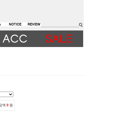
 금액
0
원