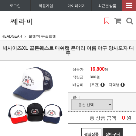
로그인
회원가입
마이페이지
최근본상품
HEADGEAR
볼캡/야구/골프캡
빅사이즈XL 골든웨스트 매쉬캡 큰머리 여름 야구 망사모자 대
두
16,800
상품가
원
적립금
300원
배송비
(조건)
지역별
컬러
0
원
총 상품 금액
관심상품
장바구니