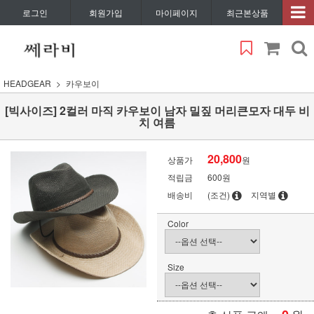
로그인
회원가입
마이페이지
최근본상품
HEADGEAR
카우보이
[빅사이즈] 2컬러 마직 카우보이 남자 밀짚 머리큰모자 대두 비
치 여름
20,800
상품가
원
적립금
600원
배송비
(조건)
지역별
Color
Size