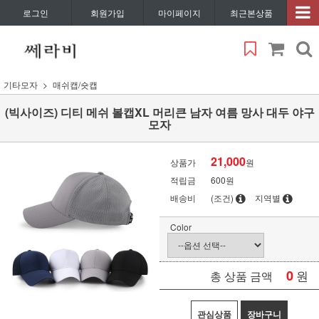
로그인
회원가입
마이페이지
최근본상품
기타모자
매쉬캡/숏캡
(빅사이즈) 디티 메쉬 볼캡XL 머리큰 남자 여름 망사 대두 야구
모자
21,000
상품가
원
적립금
600원
배송비
(조건)
지역별
Color
0
원
총 상품 금액
관심상품
장바구니