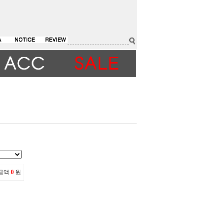
 금액
0
원