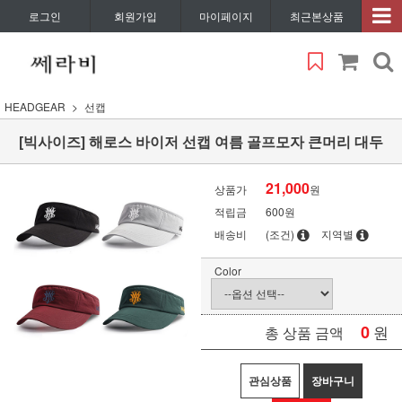
로그인
회원가입
마이페이지
최근본상품
HEADGEAR
선캡
[빅사이즈] 해로스 바이저 선캡 여름 골프모자 큰머리 대두
21,000
상품가
원
적립금
600원
배송비
(조건)
지역별
Color
0
원
총 상품 금액
관심상품
장바구니