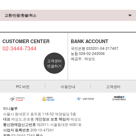
교환/반품/환불/취소
CUSTOMER CENTER
BANK ACCOUNT
02-3444-7344
국민은행 033201-04-217407
농협 029-02-243006
예금주 : 박성도
고객센터
연결하기
PC 버전
이용안내
고객센터
미니블루
서울시 동대문구 용두동 118-52 덕영빌딩 3층
대표
박성도,은초롱
개인정보 보호 책임자
박성도
통신판매업신고번호
제2011-서울동대문-0081호
사업자 등록번호
209-10-47241
전화
02-3444-7344
팩스