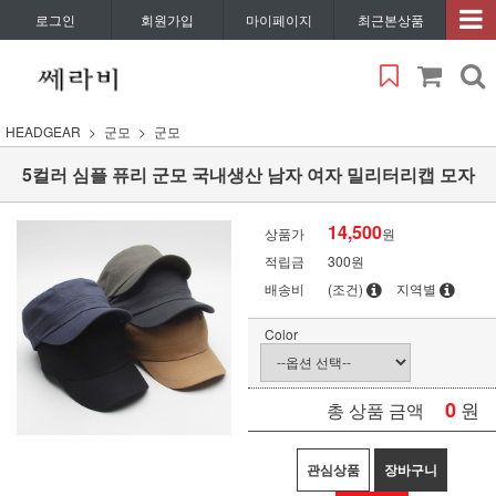
로그인
회원가입
마이페이지
최근본상품
HEADGEAR
군모
군모
5컬러 심플 퓨리 군모 국내생산 남자 여자 밀리터리캡 모자
14,500
상품가
원
적립금
300원
배송비
(조건)
지역별
Color
0
원
총 상품 금액
관심상품
장바구니