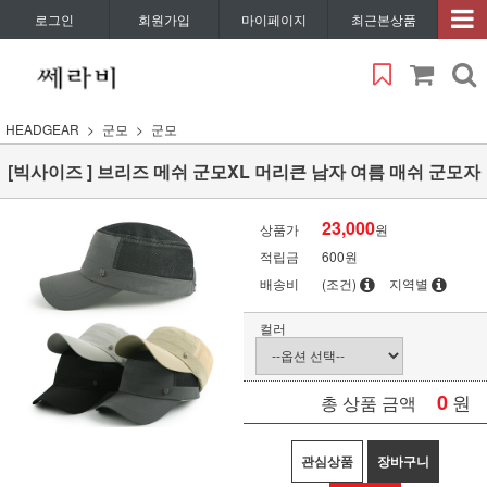
로그인
회원가입
마이페이지
최근본상품
HEADGEAR
군모
군모
[빅사이즈 ] 브리즈 메쉬 군모XL 머리큰 남자 여름 매쉬 군모자
23,000
상품가
원
적립금
600원
배송비
(조건)
지역별
컬러
0
원
총 상품 금액
관심상품
장바구니