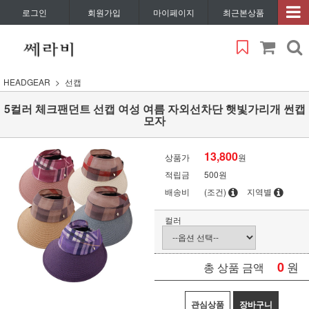
로그인
회원가입
마이페이지
최근본상품
HEADGEAR
선캡
5컬러 체크팬던트 선캡 여성 여름 자외선차단 햇빛가리개 썬캡
모자
13,800
상품가
원
적립금
500원
배송비
(조건)
지역별
컬러
0
원
총 상품 금액
관심상품
장바구니