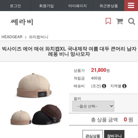
로그인
회원가입
마이페이지
최근본상품
HEADGEAR
와치캡/비니
빅사이즈 에어 매쉬 와치캡XL 국내제작 여름 대두 큰머리 남자
레옹 비니 망사모자
21,800
상품가
원
적립금
400원
배송비
(조건)
지역별
컬러
0
원
총 상품 금액
관심상품
장바구니