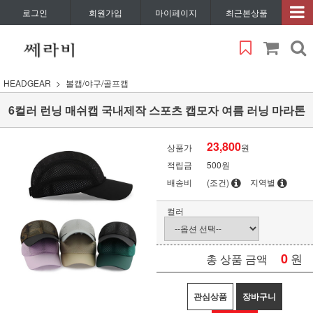
로그인
회원가입
마이페이지
최근본상품
HEADGEAR
볼캡/야구/골프캡
6컬러 런닝 매쉬캡 국내제작 스포츠 캡모자 여름 러닝 마라톤
23,800
상품가
원
적립금
500원
배송비
(조건)
지역별
컬러
0
원
총 상품 금액
관심상품
장바구니