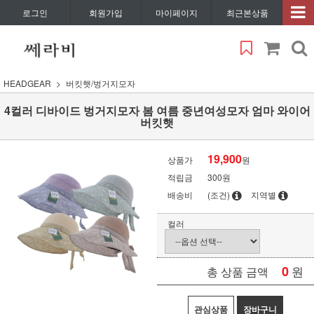
로그인
회원가입
마이페이지
최근본상품
HEADGEAR
버킷햇/벙거지모자
4컬러 디바이드 벙거지모자 봄 여름 중년여성모자 엄마 와이어
버킷햇
19,900
상품가
원
적립금
300원
배송비
(조건)
지역별
컬러
0
원
총 상품 금액
관심상품
장바구니