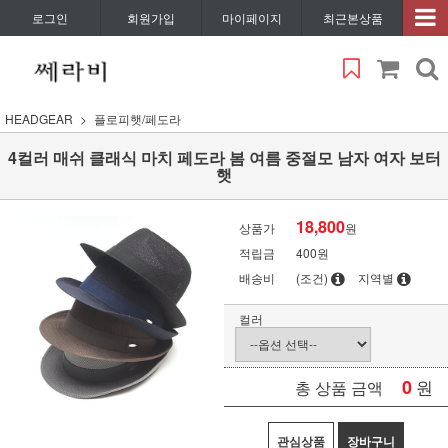
로그인
회원가입
마이페이지
최근본상품
HEADGEAR
플로피햇/페도라
4컬러 매쉬 클래식 마치 페도라 봄 여름 중절모 남자 여자 보터
햇
18,800
상품가
원
적립금
400원
배송비
(조건)
지역별
컬러
0
원
총 상품 금액
관심상품
장바구니