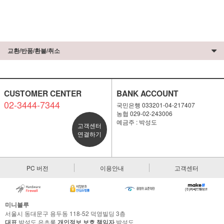
교환/반품/환불/취소
CUSTOMER CENTER
BANK ACCOUNT
02-3444-7344
국민은행 033201-04-217407
농협 029-02-243006
예금주 : 박성도
고객센터
연결하기
PC 버전
이용안내
고객센터
미니블루
서울시 동대문구 용두동 118-52 덕영빌딩 3층
대표
박성도,은초롱
개인정보 보호 책임자
박성도