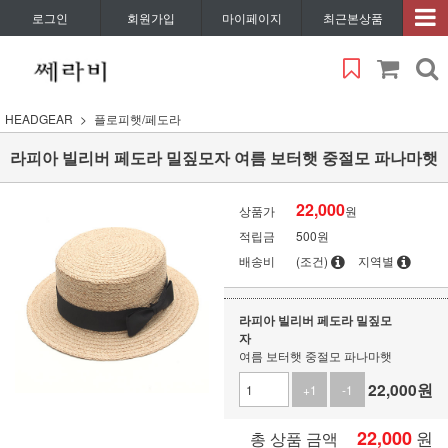
로그인
회원가입
마이페이지
최근본상품
HEADGEAR
플로피햇/페도라
라피아 빌리버 페도라 밀짚모자 여름 보터햇 중절모 파나마햇
22,000
상품가
원
적립금
500원
배송비
(조건)
지역별
라피아 빌리버 페도라 밀짚모
자
여름 보터햇 중절모 파나마햇
22,000
원
+1
-1
22,000
원
총 상품 금액