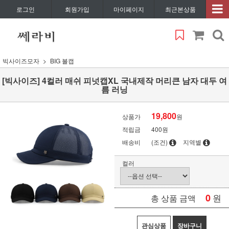
로그인
회원가입
마이페이지
최근본상품
빅사이즈모자
BIG 볼캡
[빅사이즈] 4컬러 매쉬 피넛캡XL 국내제작 머리큰 남자 대두 여
름 러닝
19,800
상품가
원
적립금
400원
배송비
(조건)
지역별
컬러
0
원
총 상품 금액
관심상품
장바구니