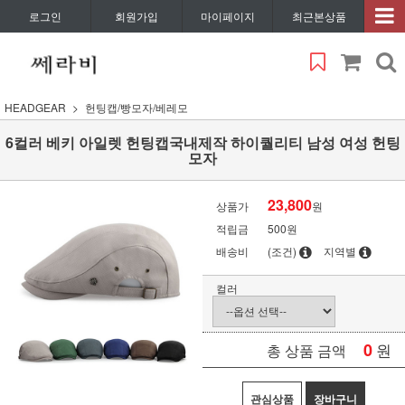
로그인
회원가입
마이페이지
최근본상품
HEADGEAR
헌팅캡/빵모자/베레모
6컬러 베키 아일렛 헌팅캡국내제작 하이퀄리티 남성 여성 헌팅
모자
23,800
상품가
원
적립금
500원
배송비
(조건)
지역별
컬러
0
원
총 상품 금액
관심상품
장바구니