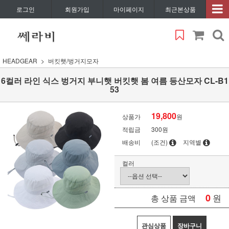
로그인
회원가입
마이페이지
최근본상품
HEADGEAR
버킷햇/벙거지모자
6컬러 라인 식스 벙거지 부니햇 버킷햇 봄 여름 등산모자 CL-B1
53
19,800
상품가
원
적립금
300원
배송비
(조건)
지역별
컬러
0
원
총 상품 금액
관심상품
장바구니